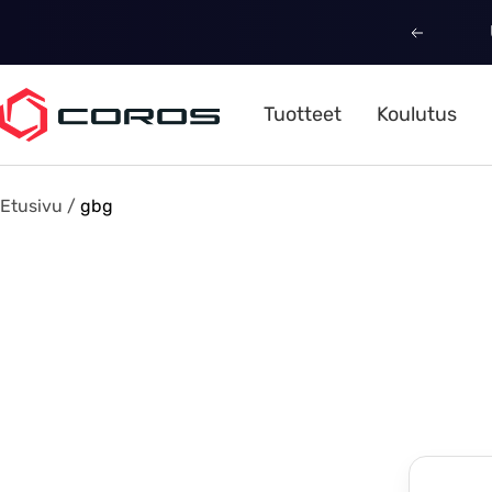
Siirry
Edellinen
sisältöön
COROS
Tuotteet
Koulutus
Nordic
Etusivu
gbg