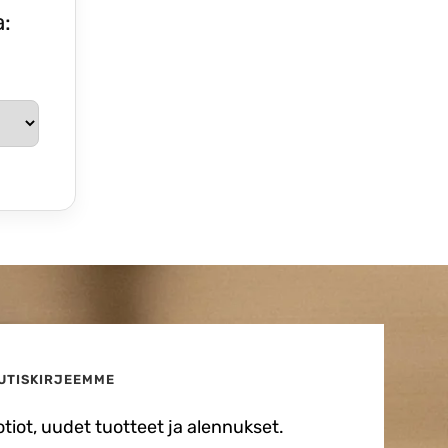
a:
UUTISKIRJEEMME
iot, uudet tuotteet ja alennukset.