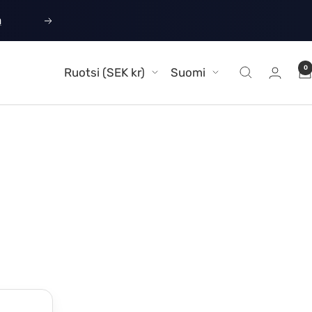
ä
Seuraava
Maa/alue
Kieli
0
Ruotsi (SEK kr)
Suomi