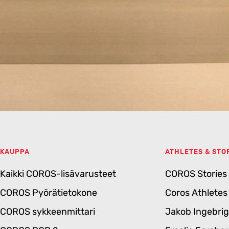
KAUPPA
ATHLETES & STO
Kaikki COROS-lisävarusteet
COROS Stories
COROS Pyörätietokone
Coros Athletes
COROS sykkeenmittari
Jakob Ingebri