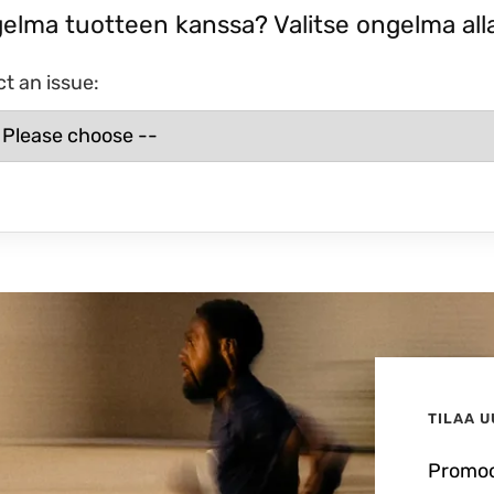
elma tuotteen kanssa? Valitse ongelma all
ct an issue:
TILAA 
Promoot