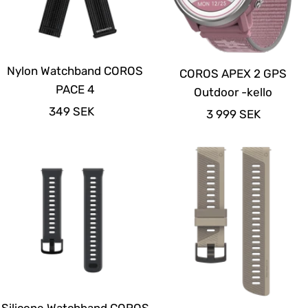
Nylon Watchband COROS
COROS APEX 2 GPS
PACE 4
Outdoor -kello
Alennushinta
349 SEK
Alennushinta
3 999 SEK