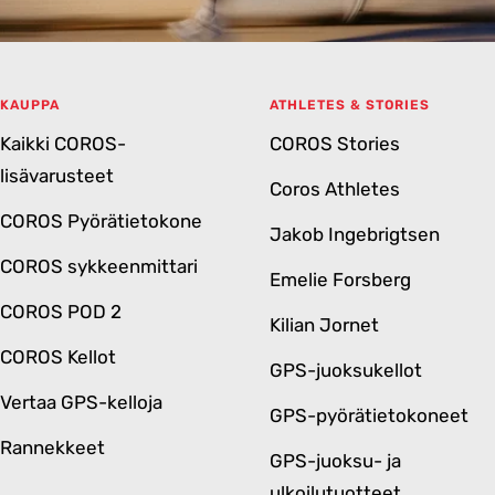
KAUPPA
ATHLETES & STORIES
Kaikki COROS-
COROS Stories
lisävarusteet
Coros Athletes
COROS Pyörätietokone
Jakob Ingebrigtsen
COROS sykkeenmittari
Emelie Forsberg
COROS POD 2
Kilian Jornet
COROS Kellot
GPS-juoksukellot
Vertaa GPS-kelloja
GPS-pyörätietokoneet
Rannekkeet
GPS-juoksu- ja
ulkoilutuotteet