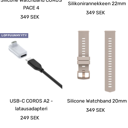
Silicone Watchband COROS
Silikonirannekkeen 22mm
PACE 4
Alennushinta
349 SEK
Alennushinta
349 SEK
LOPPUUNMYYTY
USB-C COROS A2 -
Silicone Watchband 20mm
latausadapteri
Alennushinta
349 SEK
Alennushinta
249 SEK