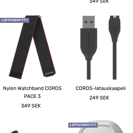
Alennushinta
349 SEK
LOPPUUNMYYTY
Nylon Watchband COROS
COROS-latauskaapeli
PACE 3
Alennushinta
249 SEK
Alennushinta
349 SEK
LOPPUUNMYYTY