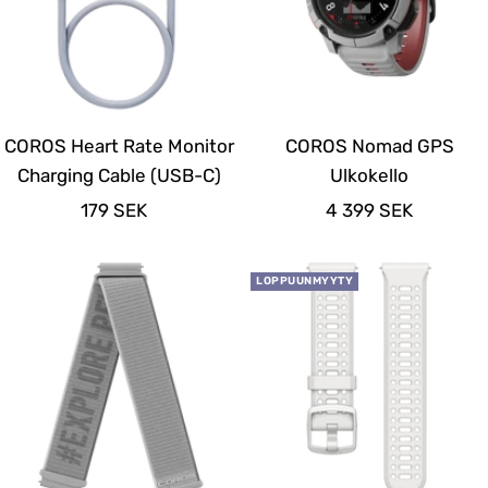
COROS Heart Rate Monitor
COROS Nomad GPS
Charging Cable (USB-C)
Ulkokello
Alennushinta
Alennushinta
179 SEK
4 399 SEK
LOPPUUNMYYTY