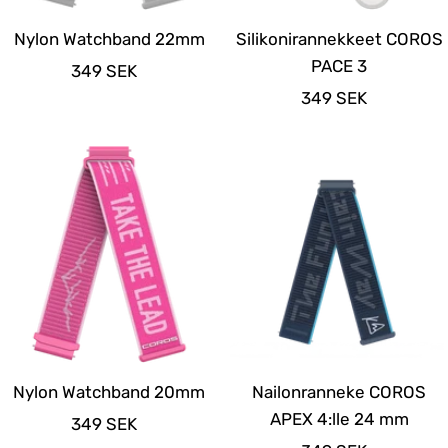
Nylon Watchband 22mm
Silikonirannekkeet COROS
PACE 3
Alennushinta
349 SEK
Alennushinta
349 SEK
Nylon Watchband 20mm
Nailonranneke COROS
APEX 4:lle 24 mm
Alennushinta
349 SEK