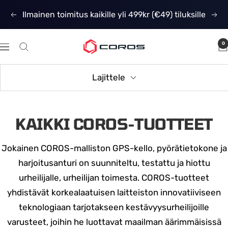
Siirry
Ilmainen toimitus kaikille yli 499kr (€49) tiluksille
Edellinen
Seu
sisältöön
0
COROS
Navigaatio
Nordic
Lajittele
KAIKKI COROS-TUOTTEET
Jokainen COROS-malliston GPS-kello, pyörätietokone ja
harjoitusanturi on suunniteltu, testattu ja hiottu
urheilijalle, urheilijan toimesta. COROS-tuotteet
yhdistävät korkealaatuisen laitteiston innovatiiviseen
teknologiaan tarjotakseen kestävyysurheilijoille
varusteet, joihin he luottavat maailman äärimmäisissä