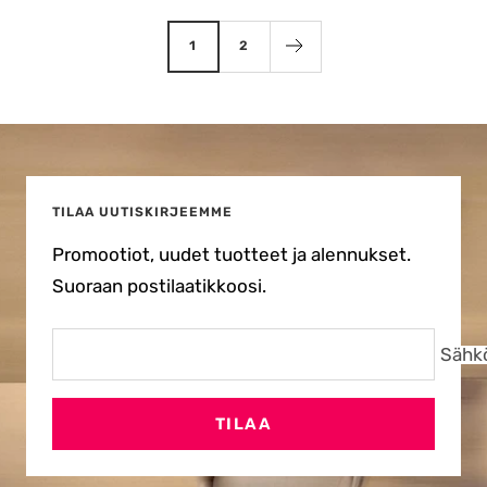
1
2
TILAA UUTISKIRJEEMME
Promootiot, uudet tuotteet ja alennukset.
Suoraan postilaatikkoosi.
Sähkö
TILAA