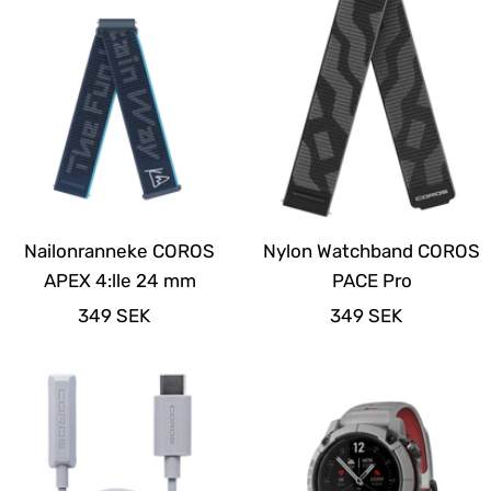
Nailonranneke COROS
Nylon Watchband COROS
APEX 4:lle 24 mm
PACE Pro
Alennushinta
Alennushinta
349 SEK
349 SEK