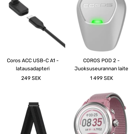
Coros ACC USB-C A1 -
COROS POD 2 -
latausadapteri
Juoksuseurannan laite
Alennushinta
Alennushinta
249 SEK
1 499 SEK