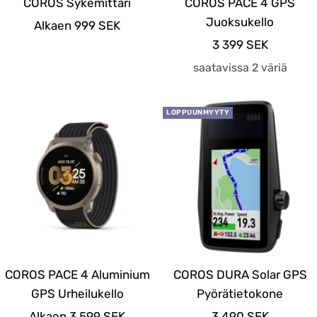
COROS Sykemittari
COROS PACE 4 GPS
Juoksukello
Alennushinta
Alkaen 999 SEK
Alennushinta
3 399 SEK
saatavissa 2 väriä
LOPPUUNMYYTY
COROS PACE 4 Aluminium
COROS DURA Solar GPS
GPS Urheilukello
Pyörätietokone
Alennushinta
Alennushinta
Alkaen 3 599 SEK
3 490 SEK