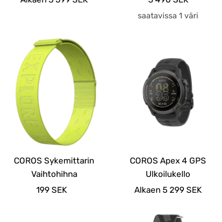
saatavissa 1 väri
COROS Sykemittarin
COROS Apex 4 GPS
Vaihtohihna
Ulkoilukello
Alennushinta
Alennushinta
199 SEK
Alkaen 5 299 SEK